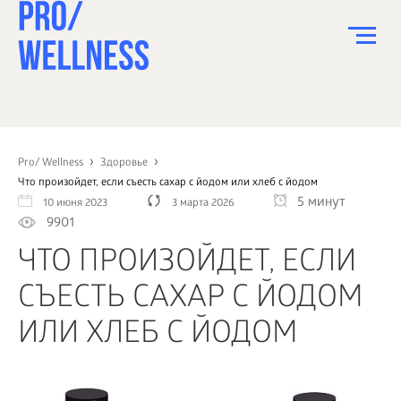
ПИТАНИЕ
СПОРТ
Pro/ Wellness
Здоровье
Что произойдет, если съесть сахар с йодом или хлеб с йодом
ЗДОРОВЬЕ
5 минут
10 июня 2023
3 марта 2026
9901
КРАСОТА
ЧТО ПРОИЗОЙДЕТ, ЕСЛИ
ПСИХОЛОГИЯ
СЪЕСТЬ САХАР С ЙОДОМ
ДЕТИ
ИЛИ ХЛЕБ С ЙОДОМ
ДОМ
КАК?