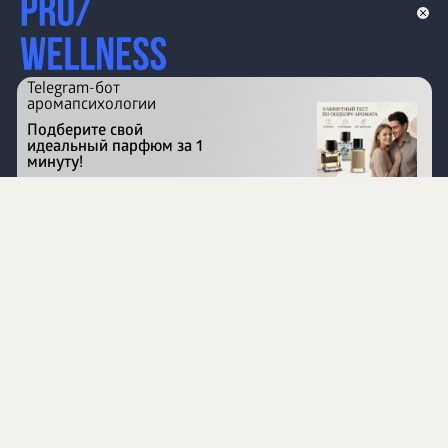
Telegram-бот
аромапсихологии
Подберите свой
идеальный парфюм за 1
минуту!
Перейти на сайт
©
1996 - 2026 ООО Международная компания
«Сибирское здоровье». Все права защищены.
Воспроизведение материалов данного сайта возможно
при условии обязательного размещения активной
ссылки на www.siberianhealth.com.
Вся бизнес-информация, представленная на данном
сайте, является недействительной для Республики
Узбекистан
Информация на сайте предназначена для лиц,