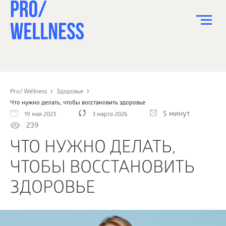
ПИТАНИЕ
СПОРТ
Pro/ Wellness
Здоровье
Что нужно делать, чтобы восстановить здоровье
ЗДОРОВЬЕ
5 минут
19 мая 2023
3 марта 2026
239
КРАСОТА
ЧТО НУЖНО ДЕЛАТЬ,
ПСИХОЛОГИЯ
ЧТОБЫ ВОССТАНОВИТЬ
ДЕТИ
ЗДОРОВЬЕ
ДОМ
КАК?