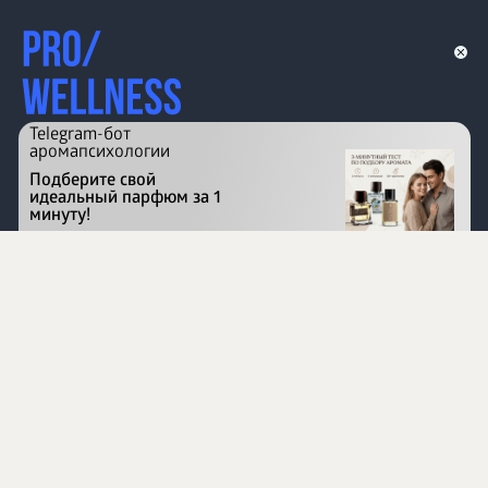
Telegram-бот
аромапсихологии
Подберите свой
идеальный парфюм за 1
минуту!
Перейти на сайт
©
1996 - 2026 ООО Международная компания
«Сибирское здоровье». Все права защищены.
Воспроизведение материалов данного сайта возможно
при условии обязательного размещения активной
ссылки на www.siberianhealth.com.
Вся бизнес-информация, представленная на данном
сайте, является недействительной для Республики
Узбекистан