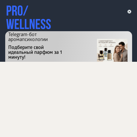
Telegram-бот
аромапсихологии
Подберите свой
идеальный парфюм за 1
минуту!
Перейти на сайт
©
1996 - 2026 ООО Международная компания
«Сибирское здоровье». Все права защищены.
Воспроизведение материалов данного сайта возможно
при условии обязательного размещения активной
ссылки на www.siberianhealth.com.
Вся бизнес-информация, представленная на данном
сайте, является недействительной для Республики
Узбекистан