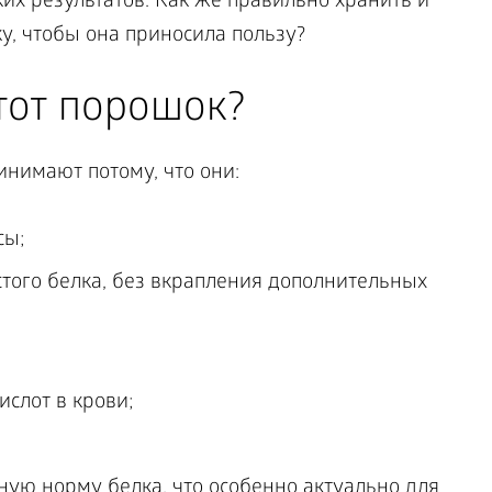
ких результатов. Как же правильно хранить и
у, чтобы она приносила пользу?
тот порошок?
нимают потому, что они:
сы;
того белка, без вкрапления дополнительных
слот в крови;
ную норму белка, что особенно актуально для