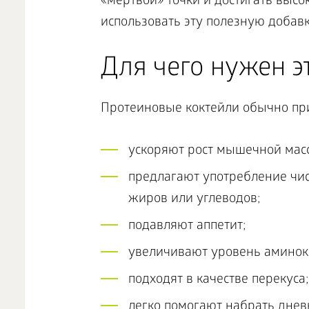
«мертвой» точки и достигать высо
использовать эту полезную добавк
Для чего нужен э
Протеиновые коктейли обычно при
ускоряют рост мышечной мас
предлагают употребление чис
жиров или углеводов;
подавляют аппетит;
увеличивают уровень аминоки
подходят в качестве перекуса;
легко помогают набрать днев