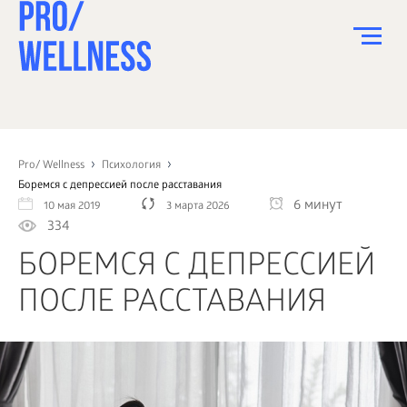
ПИТАНИЕ
СПОРТ
Pro/ Wellness
Психология
Боремся с депрессией после расставания
ЗДОРОВЬЕ
6 минут
10 мая 2019
3 марта 2026
334
КРАСОТА
БОРЕМСЯ С ДЕПРЕССИЕЙ
ПСИХОЛОГИЯ
ПОСЛЕ РАССТАВАНИЯ
ДЕТИ
ДОМ
КАК?