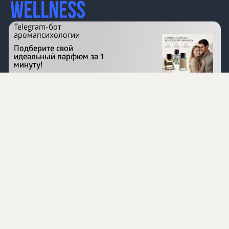
Telegram-бот
аромапсихологии
Подберите свой
идеальный парфюм за 1
минуту!
Перейти на сайт
©
1996 - 2026 ООО Международная компания
«Сибирское здоровье». Все права защищены.
Воспроизведение материалов данного сайта возможно
при условии обязательного размещения активной
ссылки на www.siberianhealth.com.
Вся бизнес-информация, представленная на данном
сайте, является недействительной для Республики
Узбекистан
Информация на сайте предназначена для лиц,
достигших возраста шестнадцати лет (16+)