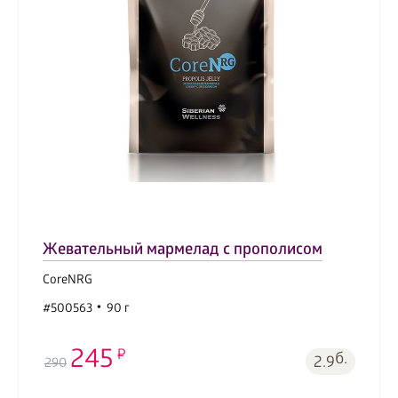
Жевательный мармелад с прополисом
CoreNRG
#500563
90 г
245
б.
2.9
290