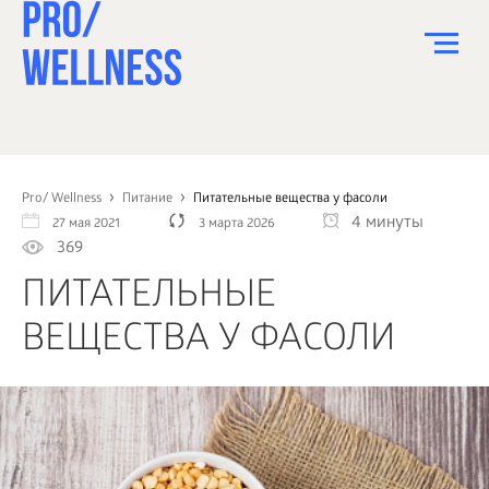
ПИТАНИЕ
СПОРТ
Pro/ Wellness
Питание
Питательные вещества у фасоли
4 минуты
27 мая 2021
3 марта 2026
ЗДОРОВЬЕ
369
КРАСОТА
ПИТАТЕЛЬНЫЕ
ПСИХОЛОГИЯ
ВЕЩЕСТВА У ФАСОЛИ
ДЕТИ
ДОМ
КАК?