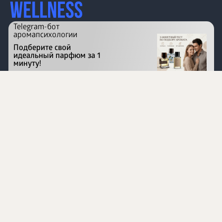
Telegram-бот
аромапсихологии
Подберите свой
идеальный парфюм за 1
минуту!
Перейти на сайт
©
1996 - 2026 ООО Международная компания
«Сибирское здоровье». Все права защищены.
Воспроизведение материалов данного сайта возможно
при условии обязательного размещения активной
ссылки на www.siberianhealth.com.
Вся бизнес-информация, представленная на данном
сайте, является недействительной для Республики
Узбекистан
Информация на сайте предназначена для лиц,
достигших возраста шестнадцати лет (16+)