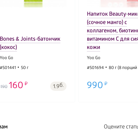
Напиток Beauty-мик
(сочное манго) с
коллагеном, биотин
Bones & Joints-батончик
витамином С для си
(кокос)
кожи
Yoo Gо
Yoo Gо
#501441
50 г
#501694
80 г (8 порций 
160
990
б.
1.9
190
мам
Оцените стат