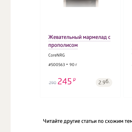
Жевательный мармелад с
прополисом
CoreNRG
#500563
90 г
245
б.
2.9
290
Читайте другие статьи по схожим те