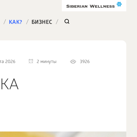
/
/
/
КАК?
БИЗНЕС
та 2026
2 минуты
3926
ОКА