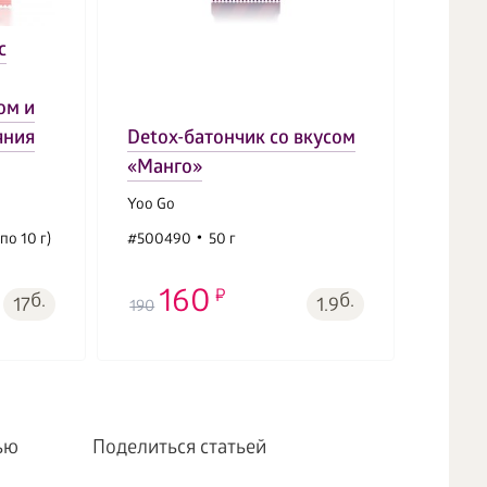
с
ом и
яния
Detox-батончик со вкусом
Напит
«Манго»
(ябло
Yoo Gо
Yoo Go
по 10 г)
#500490
50 г
#5005
160
б.
б.
17
1.9
190
950
ью
Поделиться статьей