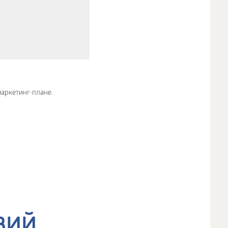
маркетинг-плане.
вий