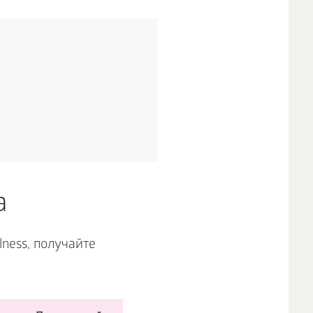
а
ness, получайте