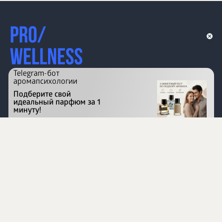
Telegram-бот
аромапсихологии
Подберите свой
идеальный парфюм за 1
минуту!
Перейти на сайт
©
1996 - 2026 ООО Международная компания
«Сибирское здоровье». Все права защищены.
Воспроизведение материалов данного сайта возможно
при условии обязательного размещения активной
ссылки на www.siberianhealth.com.
Вся бизнес-информация, представленная на данном