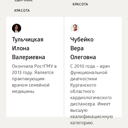
ЗДОРОВЬЕ
КРАСОТА
КРАСОТА
ПСИХОЛОГИЯ
ДЕТИ
Тульчицкая
Чубейко
Илона
Вера
Валериевна
Олеговна
Окончила РостГМУ в
С 2010 года – врач
2013 году. Является
функциональной
практикующим
диагностики
врачом семейной
Курганского
медицины.
областного
кардиологического
диспансера. Имеет
высшую
квалификационную
категорию.